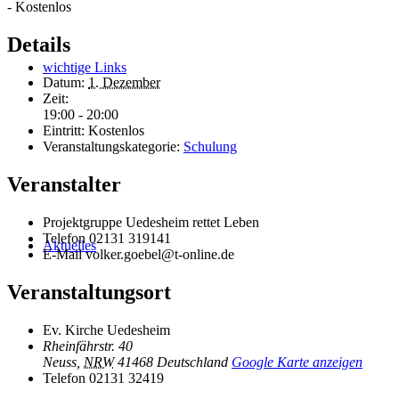
-
Kostenlos
Details
wichtige Links
Datum:
1. Dezember
Zeit:
19:00 - 20:00
Eintritt:
Kostenlos
Veranstaltungskategorie:
Schulung
Veranstalter
Projektgruppe Uedesheim rettet Leben
Telefon
02131 319141
Aktuelles
E-Mail
volker.goebel@t-online.de
Veranstaltungsort
Ev. Kirche Uedesheim
Rheinfährstr. 40
Neuss
,
NRW
41468
Deutschland
Google Karte anzeigen
Telefon
02131 32419