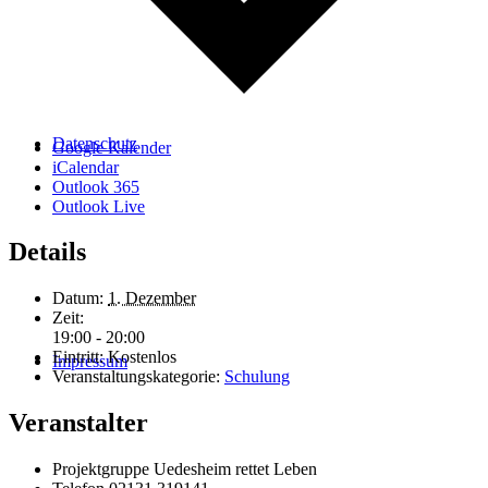
Datenschutz
Google Kalender
iCalendar
Outlook 365
Outlook Live
Details
Datum:
1. Dezember
Zeit:
19:00 - 20:00
Eintritt:
Kostenlos
Impressum
Veranstaltungskategorie:
Schulung
Veranstalter
Projektgruppe Uedesheim rettet Leben