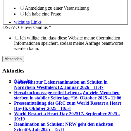
Anmeldung zu einer Veranstaltung
Ich habe eine Frage
wichtige Links
DSGVO-Einverständnis
*
Ich willige ein, dass diese Website meine übermittelten
Informationen speichert, sodass meine Anfrage beantwortet
werden kann.
Absenden
Aktuelles
Aktuelles
Unterricht zur Laienreanimation an Schulen in
Nordrhein-Westfalen:
12. Januar 2026 - 11:47
Herzdruckmassage rettet Leben: „Zu viele Menschen
sterben in stabiler Seitenlage“
16. Oktober 2025 - 11:06
Pressemitteilung des GRC zum World Restart a Heart
Day
16. Oktober 2025 - 10:51
World Restart a Heart Day 2025
17. September 2025 -
10:19
Reanimation an Schulen: NRW geht den nächsten
Schritt
9. Juli 2025 - 15:11