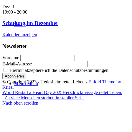
Dez.
1
19:00
-
20:00
Schulung im Dezember
Suche
Kalender anzeigen
Newsletter
Vorname
E-Mail-Adresse
Hiermit akzeptiere ich die Datenschutzbestimmungen
© Copyright 2023 - Uedesheim rettet Leben -
Enfold Theme by
Menü
Menü
Kriesi
World Restart a Heart Day 2025
Herzdruckmassage rettet Leben:
„Zu viele Menschen sterben in stabiler Sei...
Nach oben scrollen