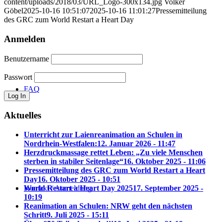
content/uploads/2018/03/URL_Logo-300x134.jpg
Volker
Göbel
2025-10-16 10:51:07
2025-10-16 11:01:27
Pressemitteilung
des GRC zum World Restart a Heart Day
Anmelden
Benutzername
Passwort
FAQ
Aktuelles
Unterricht zur Laienreanimation an Schulen in
Nordrhein-Westfalen:
12. Januar 2026 - 11:47
Herzdruckmassage rettet Leben: „Zu viele Menschen
sterben in stabiler Seitenlage“
16. Oktober 2025 - 11:06
Pressemitteilung des GRC zum World Restart a Heart
Day
16. Oktober 2025 - 10:51
Kontakt / Anmeldung
World Restart a Heart Day 2025
17. September 2025 -
10:19
Reanimation an Schulen: NRW geht den nächsten
Schritt
9. Juli 2025 - 15:11