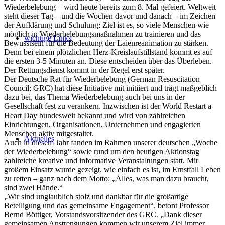
Wiederbelebung – wird heute bereits zum 8. Mal gefeiert. Weltweit
steht dieser Tag – und die Wochen davor und danach – im Zeichen
der Aufklärung und Schulung: Ziel ist es, so viele Menschen wie
möglich in Wiederbelebungsmaßnahmen zu trainieren und das
wichtige Links
Bewusstsein für die Bedeutung der Laienreanimation zu stärken.
Denn bei einem plötzlichen Herz-Kreislaufstillstand kommt es auf
die ersten 3-5 Minuten an. Diese entscheiden über das Überleben.
Der Rettungsdienst kommt in der Regel erst später.
Der Deutsche Rat für Wiederbelebung (German Resuscitation
Council; GRC) hat diese Initiative mit initiiert und trägt maßgeblich
dazu bei, das Thema Wiederbelebung auch bei uns in der
Gesellschaft fest zu verankern. Inzwischen ist der World Restart a
Heart Day bundesweit bekannt und wird von zahlreichen
Einrichtungen, Organisationen, Unternehmen und engagierten
Menschen aktiv mitgestaltet.
Aktuelles
Auch in diesem Jahr fanden im Rahmen unserer deutschen „Woche
der Wiederbelebung“ sowie rund um den heutigen Aktionstag
zahlreiche kreative und informative Veranstaltungen statt. Mit
großem Einsatz wurde gezeigt, wie einfach es ist, im Ernstfall Leben
zu retten – ganz nach dem Motto: „Alles, was man dazu braucht,
sind zwei Hände.“
„Wir sind unglaublich stolz und dankbar für die großartige
Beteiligung und das gemeinsame Engagement“, betont Professor
Bernd Böttiger, Vorstandsvorsitzender des GRC. „Dank dieser
gemeinsamen Anstrengungen kommen wir unserem Ziel immer