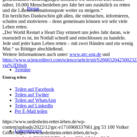
näher, 10.000 Menschenleben pro Jahr bei uns zusätzlich zu retten
Presse
und die Laienreanimationsquote weiter zu steigern.“
Ein herzliches Dankeschön gilt allen, die mitmachen, informieren,
schulen und motivieren – denn gemeinsam können wir sehr viele
Leben retten.
„Der World Restart a Heart Day erinnert uns jedes Jahr daran, wie
essenziell es ist, im Notfall schnell und entschlossen zu handeln.
Jede und jeder kann Leben retten – mit zwei Händen und ein wenig
Mut.“ so Böttiger abschließend.
Weitere Informationen auch unter:
www.grc-org.de
und
https://www.sciencedirect.com/science/article/pii/S266652042500232
via%3Dihub
Termine
Eintrag teilen
Teilen auf Facebook
Teilen auf Twitter
Teilen auf WhatsApp
Teilen auf LinkedIn
Per E-Mail teilen
https://www.uedesheim-rettet-leben.de/wp-
content/uploads/2022/12/grc-e1716968337661.jpg
53
100
Volker
Unterstützung
Göbel
https://www.uedesheim-rettet-leben.de/wp-