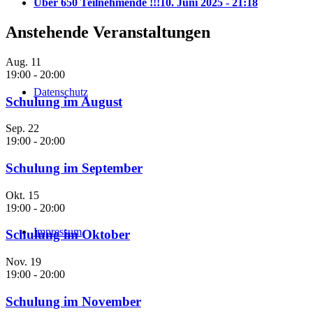
Über 650 Teilnehmende !!!
10. Juni 2025 - 21:18
Anstehende Veranstaltungen
Aug.
11
19:00
-
20:00
Datenschutz
Schulung im August
Sep.
22
19:00
-
20:00
Schulung im September
Okt.
15
19:00
-
20:00
Impressum
Schulung im Oktober
Nov.
19
19:00
-
20:00
Schulung im November