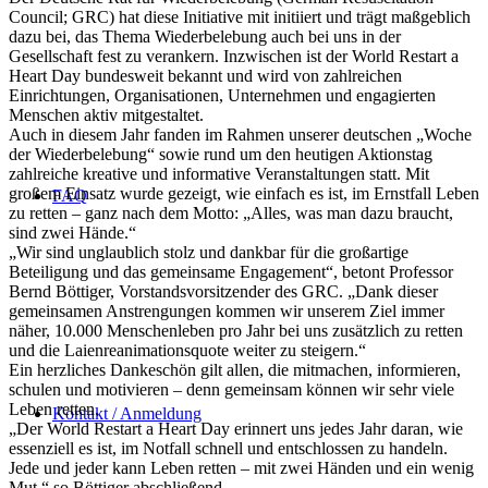
Council; GRC) hat diese Initiative mit initiiert und trägt maßgeblich
dazu bei, das Thema Wiederbelebung auch bei uns in der
Gesellschaft fest zu verankern. Inzwischen ist der World Restart a
Heart Day bundesweit bekannt und wird von zahlreichen
Einrichtungen, Organisationen, Unternehmen und engagierten
Menschen aktiv mitgestaltet.
Auch in diesem Jahr fanden im Rahmen unserer deutschen „Woche
der Wiederbelebung“ sowie rund um den heutigen Aktionstag
zahlreiche kreative und informative Veranstaltungen statt. Mit
großem Einsatz wurde gezeigt, wie einfach es ist, im Ernstfall Leben
FAQ
zu retten – ganz nach dem Motto: „Alles, was man dazu braucht,
sind zwei Hände.“
„Wir sind unglaublich stolz und dankbar für die großartige
Beteiligung und das gemeinsame Engagement“, betont Professor
Bernd Böttiger, Vorstandsvorsitzender des GRC. „Dank dieser
gemeinsamen Anstrengungen kommen wir unserem Ziel immer
näher, 10.000 Menschenleben pro Jahr bei uns zusätzlich zu retten
und die Laienreanimationsquote weiter zu steigern.“
Ein herzliches Dankeschön gilt allen, die mitmachen, informieren,
schulen und motivieren – denn gemeinsam können wir sehr viele
Leben retten.
Kontakt / Anmeldung
„Der World Restart a Heart Day erinnert uns jedes Jahr daran, wie
essenziell es ist, im Notfall schnell und entschlossen zu handeln.
Jede und jeder kann Leben retten – mit zwei Händen und ein wenig
Mut.“ so Böttiger abschließend.