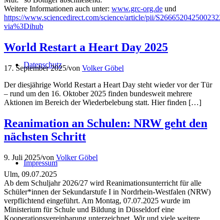
Weitere Informationen auch unter:
www.grc-org.de
und
https://www.sciencedirect.com/science/article/pii/S266652042500232
via%3Dihub
World Restart a Heart Day 2025
Datenschutz
17. September 2025
/
von
Volker Göbel
Der diesjährige World Restart a Heart Day steht wieder vor der Tür
– rund um den 16. Oktober 2025 finden bundesweit mehrere
Aktionen im Bereich der Wiederbelebung statt. Hier finden […]
Reanimation an Schulen: NRW geht den
nächsten Schritt
9. Juli 2025
/
von
Volker Göbel
Impressum
Ulm, 09.07.2025
Ab dem Schuljahr 2026/27 wird Reanimationsunterricht für alle
Schüler*innen der Sekundarstufe I in Nordrhein-Westfalen (NRW)
verpflichtend eingeführt. Am Montag, 07.07.2025 wurde im
Ministerium für Schule und Bildung in Düsseldorf eine
Kooperationsvereinbarung unterzeichnet. Wir und viele weitere