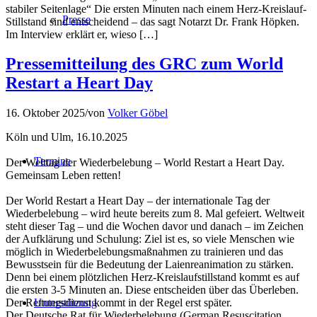
stabiler Seitenlage“ Die ersten Minuten nach einem Herz-Kreislauf-
Presse
Stillstand sind entscheidend – das sagt Notarzt Dr. Frank Höpken.
Im Interview erklärt er, wieso […]
Pressemitteilung des GRC zum World
Restart a Heart Day
16. Oktober 2025
/
von
Volker Göbel
Köln und Ulm, 16.10.2025
Termine
Der Welttag der Wiederbelebung – World Restart a Heart Day.
Gemeinsam Leben retten!
Der World Restart a Heart Day – der internationale Tag der
Wiederbelebung – wird heute bereits zum 8. Mal gefeiert. Weltweit
steht dieser Tag – und die Wochen davor und danach – im Zeichen
der Aufklärung und Schulung: Ziel ist es, so viele Menschen wie
möglich in Wiederbelebungsmaßnahmen zu trainieren und das
Bewusstsein für die Bedeutung der Laienreanimation zu stärken.
Denn bei einem plötzlichen Herz-Kreislaufstillstand kommt es auf
die ersten 3-5 Minuten an. Diese entscheiden über das Überleben.
Unterstützung
Der Rettungsdienst kommt in der Regel erst später.
Der Deutsche Rat für Wiederbelebung (German Resuscitation