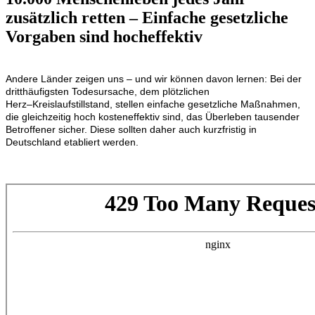
zusätzlich
retten
–
E
infache gesetzliche
Vorgaben
sind
hocheffektiv
Andere Länder zeigen uns
–
und wir können davon lernen
:
B
ei der
d
ritthäufigsten Todesursache, dem plötzlichen
Herz
–
K
reislaufstillstand
,
stellen
einfache gesetzliche Maßnahmen,
die
gleichzeitig
h
och
kosteneffektiv sind
,
d
as Überleben tausender
Betroffene
r
sicher.
Diese sollten daher auch
kurzfristig in
Deutschland etabliert werden.