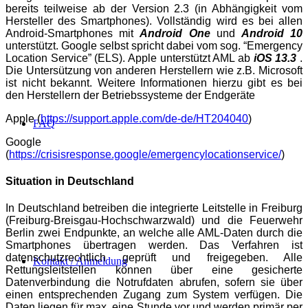
bereits teilweise ab der Version 2.3 (in Abhängigkeit vom
Hersteller des Smartphones). Vollständig wird es bei allen
Android-Smartphones mit
Android One
und
Android 10
unterstützt. Google selbst spricht dabei vom sog. “Emergency
Location Service” (ELS). Apple unterstützt AML ab
iOS 13.3
.
Die
Untersützung von anderen Herstellern wie z.B. Microsoft
ist nicht
bekannt. Weitere Informationen hierzu gibt es bei
den Herstellern der
Betriebssysteme der Endgeräte
Apple (
https://support.apple.com/de-de/HT204040
)
FAQ
Google
(
https://crisisresponse.google/emergencylocationservice/
)
Situation in Deutschland
In Deutschland betreiben die integrierte Leitstelle in Freiburg
(Freiburg-Breisgau-Hochschwarzwald) und die Feuerwehr
Berlin zwei
Endpunkte, an welche alle AML-Daten durch die
Smartphones übertragen
werden. Das Verfahren ist
datenschutzrechtlich geprüft und freigegeben.
Alle
Kontakt / Anmeldung
Rettungsleitstellen können über eine gesicherte
Datenverbindung die
Notrufdaten abrufen, sofern sie über
einen entsprechenden Zugang zum
System verfügen. Die
Daten liegen für max. eine Stunde vor und werden
primär per