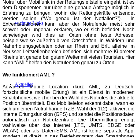
Notruf über Mobilfunk in der Rettungsleitstelle eingeht, ist es
dem Disponenten nur über eine genaue
Abfrage möglich in
Erfahrung zu bringen, wohin die Rettungskräfte entsendet
werden sollen (“Wo genau ist der Notfallort?”). In
wichtige Links
Extremsituationen kann aber der Notrufende meist sehr
schwer oder
ungenau erklären, wo er sich befindet. Noch
schwieriger wird dies an Orten ohne feste Adresse,
beispielsweise außerhalb von Ortschaften, in Wäldern und
Naherholungsgebieten oder an Rhein und Erft, alleine im
Neusser
Leitstellenbereich befinden sich mehrere Kilometer
Rheinufer, gerade bei gutem Wetter mit vielen Touristen. Hier
kann “AML” helfen den Notrufenden genau zu Orten.
Wie funktioniert AML ?
Aktuelles
Advanced Mobile Location (kurz AML, zu Deutsch:
fortschrittliche mobile Ortung) ist ein Dienst in modernen
Smartphones, welcher bei der Wahl des Notrufes die aktuelle
Position übermittelt. Das Mobiltelefon
erkennt dabei wann es
sich um einen Notruf handelt (z.B. Wahl der 112), aktiviert die
interne Ortungsfunktion (GPS) und sendet die Positionsdaten
automatisch zur Notrufzentrale. Die Übermittlung erfolgt
wahlweise über das Internet (LTE, UMTS, EDGE oder
WLAN) oder als Daten-SMS. AML ist keine separate App,
sondern ist direkt in das
Betriebssystem des Smartphones