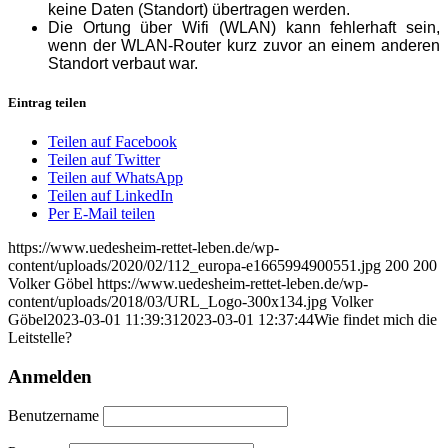
keine Daten (Standort) übertragen werden.
Die Ortung über Wifi (WLAN) kann fehlerhaft sein,
wenn der WLAN-Router kurz zuvor an einem anderen
Standort verbaut war.
Eintrag teilen
Teilen auf Facebook
Teilen auf Twitter
Teilen auf WhatsApp
Teilen auf LinkedIn
Per E-Mail teilen
https://www.uedesheim-rettet-leben.de/wp-
content/uploads/2020/02/112_europa-e1665994900551.jpg
200
200
Volker Göbel
https://www.uedesheim-rettet-leben.de/wp-
content/uploads/2018/03/URL_Logo-300x134.jpg
Volker
Göbel
2023-03-01 11:39:31
2023-03-01 12:37:44
Wie findet mich die
Leitstelle?
Anmelden
Benutzername