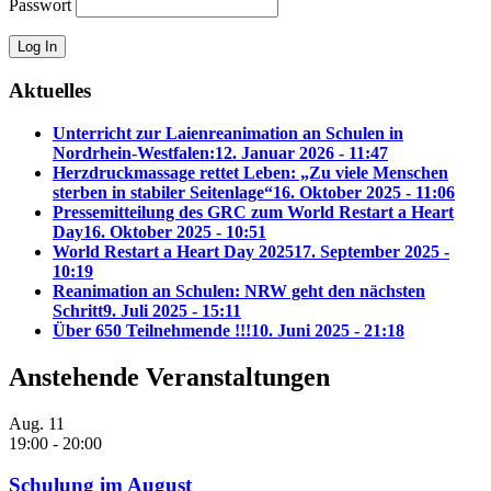
Passwort
Aktuelles
Unterricht zur Laienreanimation an Schulen in
Nordrhein-Westfalen:
12. Januar 2026 - 11:47
Herzdruckmassage rettet Leben: „Zu viele Menschen
sterben in stabiler Seitenlage“
16. Oktober 2025 - 11:06
Pressemitteilung des GRC zum World Restart a Heart
Day
16. Oktober 2025 - 10:51
World Restart a Heart Day 2025
17. September 2025 -
10:19
Reanimation an Schulen: NRW geht den nächsten
Schritt
9. Juli 2025 - 15:11
Über 650 Teilnehmende !!!
10. Juni 2025 - 21:18
Anstehende Veranstaltungen
Aug.
11
19:00
-
20:00
Schulung im August