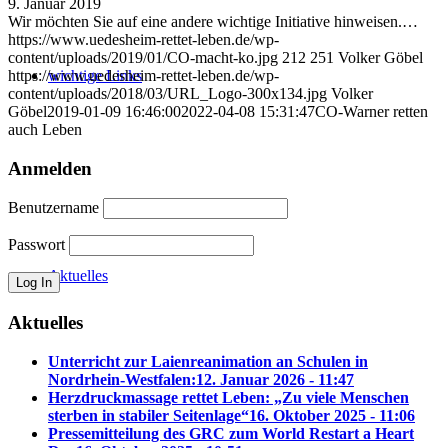
9. Januar 2019
Wir möchten Sie auf eine andere wichtige Initiative hinweisen.…
https://www.uedesheim-rettet-leben.de/wp-
content/uploads/2019/01/CO-macht-ko.jpg
212
251
Volker Göbel
wichtige Links
https://www.uedesheim-rettet-leben.de/wp-
content/uploads/2018/03/URL_Logo-300x134.jpg
Volker
Göbel
2019-01-09 16:46:00
2022-04-08 15:31:47
CO-Warner retten
auch Leben
Anmelden
Benutzername
Passwort
Aktuelles
Aktuelles
Unterricht zur Laienreanimation an Schulen in
Nordrhein-Westfalen:
12. Januar 2026 - 11:47
Herzdruckmassage rettet Leben: „Zu viele Menschen
sterben in stabiler Seitenlage“
16. Oktober 2025 - 11:06
Pressemitteilung des GRC zum World Restart a Heart