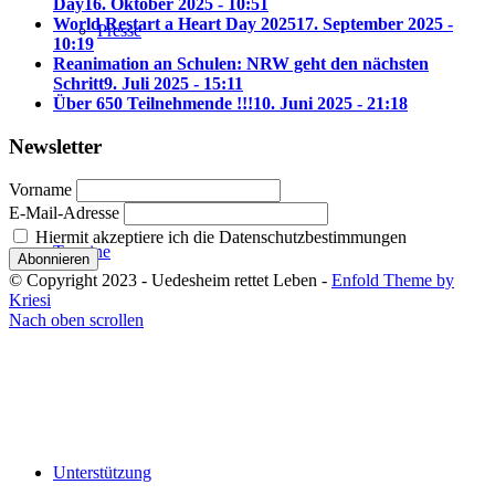
Day
16. Oktober 2025 - 10:51
World Restart a Heart Day 2025
17. September 2025 -
Presse
10:19
Reanimation an Schulen: NRW geht den nächsten
Schritt
9. Juli 2025 - 15:11
Über 650 Teilnehmende !!!
10. Juni 2025 - 21:18
Newsletter
Vorname
E-Mail-Adresse
Hiermit akzeptiere ich die Datenschutzbestimmungen
Termine
© Copyright 2023 - Uedesheim rettet Leben -
Enfold Theme by
Kriesi
Nach oben scrollen
Unterstützung