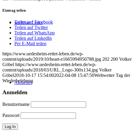
Eintrag teilen
Teilen auf Facebook
wichtige Links
Teilen auf Twitter
Teilen auf WhatsApp
Teilen auf LinkedIn
Per E-Mail teilen
https://www.uedesheim-rettet-leben.de/wp-
content/uploads/2019/10/heart-e1665994950788.jpg
202
200
Volker
Göbel
https://www.uedesheim-rettet-leben.de/wp-
content/uploads/2018/03/URL_Logo-300x134.jpg
Volker
Göbel
2018-10-17 15:54:00
2022-04-08 15:47:50
Weltweiter Tag der
Wiederbelebung
Aktuelles
Anmelden
Benutzername
Passwort