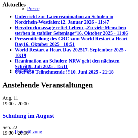
Aktuelles
Presse
Unterricht zur Laienreanimation an Schulen in
Nordrhein-Westfalen:
12. Januar 2026 - 11:47
Herzdruckmassage rettet Leben: „Zu viele Menschen
sterben in stabiler Seitenlage“
16. Oktober 2025 - 11:06
Pressemitteilung des GRC zum World Restart a Heart
Day
16. Oktober 2025 - 10:51
World Restart a Heart Day 2025
17. September 2025 -
10:19
Reanimation an Schulen: NRW geht den nächsten
Schritt
9. Juli 2025 - 15:11
Termine
Über 650 Teilnehmende !!!
10. Juni 2025 - 21:18
Anstehende Veranstaltungen
Aug.
11
19:00
-
20:00
Schulung im August
Sep.
22
Unterstützung
19:00
-
20:00